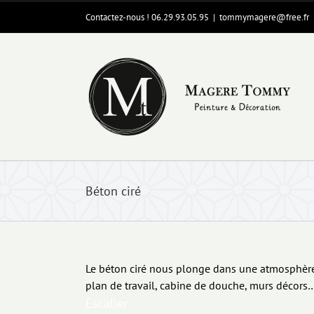
Passer
Contactez-nous ! 06.29.93.05.95
|
tommymagere@free.fr
au
contenu
Béton ciré
Le béton ciré nous plonge dans une atmosphère 
plan de travail, cabine de douche, murs décors
Escalier