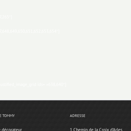
7,265″]
47,648,649,650,651,652,653,654″]
justified_image_grid ids= »638,640″]
E TOMMY
ADRESSE
e décorateur
1 Chemin de la Croix d’Arles