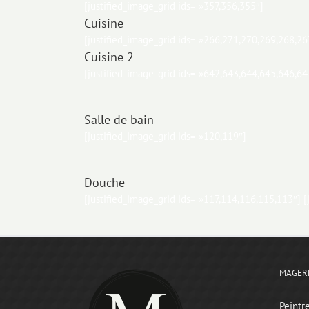
[justified_image_grid ids= »357,356,355″]
Cuisine
[justified_image_grid ids= »266,271,270,269,268,26
Cuisine 2
[justified_image_grid ids= »642,643,644,645,646,6
Salle de bain
[justified_image_grid ids= »120,119″]
Douche
[justified_image_grid ids= »117,114,116,115,113″] [
MAGER
Peintr