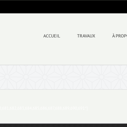
ACCUEIL
TRAVAUX
À PRO
80,681,682,683,684,685,686,687,688,689,690,691″]